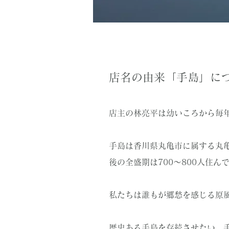
店名の由来​「手島」に
店主の林亮平は幼いころから毎
手島は香川県丸亀市に属する丸
後の全盛期は700～800人住
私たちは誰もが郷愁を感じる原
歴史ある手島を存続させたい。