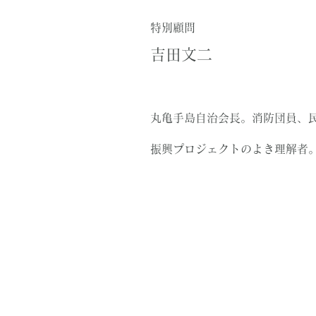
特別顧問
吉田文二​​
丸亀手島自治会長。消防団員、
振興プロジェクトのよき理解者