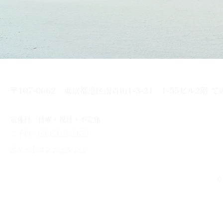
〒107-0062
東京都港区南青山1-3-21
1-55ビル2階 
夜：月曜～土曜 18時から 最終入店20時
定休日：日曜・祝日・不定休
ご予約：
03-6316-2150
​ポケットコンシェルジュ
©